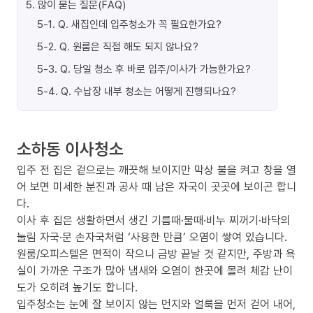
5
.
많이 묻는 질문(FAQ)
5-1
.
Q. 새집인데 입주청소가 꼭 필요한가요?
5-2
.
Q. 원룸은 직접 해도 되지 않나요?
5-3
.
Q. 당일 청소 후 바로 입주/이사가 가능한가요?
5-4
.
Q. 수납장 내부 청소는 어떻게 진행되나요?
소하동 이사청소
입주 전 집은 겉으로는 깨끗해 보이지만 막상 불을 켜고 창을 열
어 보면 미세한 분진과 공사 때 남은 자국이 곳곳에 보이곤 합니
다.
이사 후 집은 생활하면서 생긴 기름때·물때·비누 찌꺼기·바닥의
눌림 자국·문 손자국처럼 ‘사용한 만큼’ 오염이 쌓여 있습니다.
원룸/오피스텔은 면적이 작으니 금방 끝날 것 같지만, 주방과 욕
실이 가까운 구조가 많아 냄새와 오염이 한곳에 몰려 체감 난이
도가 오히려 높기도 합니다.
입주청소는 눈에 잘 보이지 않는 먼지와 얼룩을 먼저 걷어 내어,