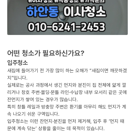
어떤 청소가 필요하신가요?
입주청소
새집에 들어가기 전 가장 많이 하는 오해가 “새집이면 깨끗하겠
지”입니다.
실제로는 공사 과정에서 생긴 먼지와 분진이 집 전체에 얇게 깔
리거나 창호 주변·몰딩·문틀 라인·수납장 내부 모서리 같은 곳에
잔먼지가 쌓여 있는 경우가 많습니다.
특히 창틀 레일과 방충망 주변은 환기를 아무리 해도 먼지가 계
속 나오기 쉬운 구역입니다.
입주청소는 이런 잔먼지·분진을 먼저 제거해, 입주 후 ‘먼지 때
문에 계속 닦는’ 상황을 줄이는 데 목적이 있습니다.