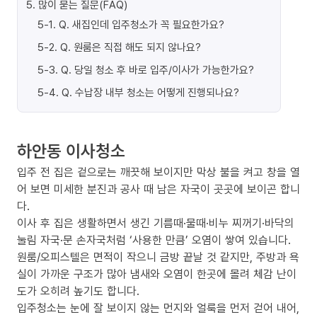
5
.
많이 묻는 질문(FAQ)
5-1
.
Q. 새집인데 입주청소가 꼭 필요한가요?
5-2
.
Q. 원룸은 직접 해도 되지 않나요?
5-3
.
Q. 당일 청소 후 바로 입주/이사가 가능한가요?
5-4
.
Q. 수납장 내부 청소는 어떻게 진행되나요?
하안동 이사청소
입주 전 집은 겉으로는 깨끗해 보이지만 막상 불을 켜고 창을 열
어 보면 미세한 분진과 공사 때 남은 자국이 곳곳에 보이곤 합니
다.
이사 후 집은 생활하면서 생긴 기름때·물때·비누 찌꺼기·바닥의
눌림 자국·문 손자국처럼 ‘사용한 만큼’ 오염이 쌓여 있습니다.
원룸/오피스텔은 면적이 작으니 금방 끝날 것 같지만, 주방과 욕
실이 가까운 구조가 많아 냄새와 오염이 한곳에 몰려 체감 난이
도가 오히려 높기도 합니다.
입주청소는 눈에 잘 보이지 않는 먼지와 얼룩을 먼저 걷어 내어,