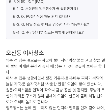
5
.
많이 묻는 질문(FAQ)
5-1
.
Q. 새집인데 입주청소가 꼭 필요한가요?
5-2
.
Q. 원룸은 직접 해도 되지 않나요?
5-3
.
Q. 당일 청소 후 바로 입주/이사가 가능한가요?
5-4
.
Q. 수납장 내부 청소는 어떻게 진행되나요?
오산동 이사청소
입주 전 집은 겉으로는 깨끗해 보이지만 막상 불을 켜고 창을 열
어 보면 미세한 분진과 공사 때 남은 자국이 곳곳에 보이곤 합니
다.
이사 후 집은 생활하면서 생긴 기름때·물때·비누 찌꺼기·바닥의
눌림 자국·문 손자국처럼 ‘사용한 만큼’ 오염이 쌓여 있습니다.
원룸/오피스텔은 면적이 작으니 금방 끝날 것 같지만, 주방과 욕
실이 가까운 구조가 많아 냄새와 오염이 한곳에 몰려 체감 난이
도가 오히려 높기도 합니다.
입주청소는 눈에 잘 보이지 않는 먼지와 얼룩을 먼저 걷어 내어,