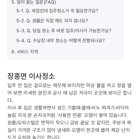
5
.
많이 묻는 질문(FAQ)
5-1
.
Q. 새집인데 입주청소가 꼭 필요한가요?
5-2
.
Q. 원룸은 직접 해도 되지 않나요?
5-3
.
Q. 당일 청소 후 바로 입주/이사가 가능한가요?
5-4
.
Q. 수납장 내부 청소는 어떻게 진행되나요?
6
.
서비스 지역
장흥면 이사청소
입주 전 집은 겉으로는 깨끗해 보이지만 막상 불을 켜고 창을 열
어 보면 미세한 분진과 공사 때 남은 자국이 곳곳에 보이곤 합니
다.
이사 후 집은 생활하면서 생긴 기름때·물때·비누 찌꺼기·바닥의
눌림 자국·문 손자국처럼 ‘사용한 만큼’ 오염이 쌓여 있습니다.
원룸/오피스텔은 면적이 작으니 금방 끝날 것 같지만, 주방과 욕
실이 가까운 구조가 많아 냄새와 오염이 한곳에 몰려 체감 난이
도가 오히려 높기도 합니다.